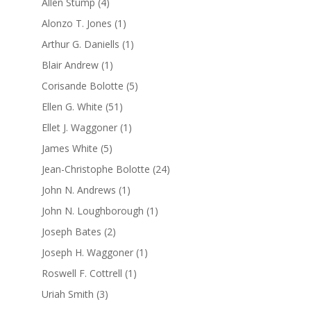
4
Allen Stump
4
produits
1
Alonzo T. Jones
1
produit
1
Arthur G. Daniells
1
produit
1
Blair Andrew
1
produit
5
Corisande Bolotte
5
produits
51
Ellen G. White
51
produits
1
Ellet J. Waggoner
1
produit
5
James White
5
produits
24
Jean-Christophe Bolotte
24
produits
1
John N. Andrews
1
produit
1
John N. Loughborough
1
produit
2
Joseph Bates
2
produits
1
Joseph H. Waggoner
1
produit
1
Roswell F. Cottrell
1
produit
3
Uriah Smith
3
produits