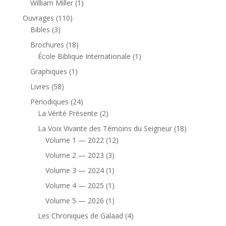
1
William Miller
1
produit
110
Ouvrages
110
3
produits
Bibles
3
produits
18
Brochures
18
produits
1
École Biblique Internationale
1
produit
1
Graphiques
1
produit
58
Livres
58
produits
24
Périodiques
24
produits
2
La Vérité Présente
2
produits
18
La Voix Vivante des Témoins du Seigneur
18
12
produits
Volume 1 — 2022
12
produits
3
Volume 2 — 2023
3
produits
1
Volume 3 — 2024
1
produit
1
Volume 4 — 2025
1
produit
1
Volume 5 — 2026
1
produit
4
Les Chroniques de Galaad
4