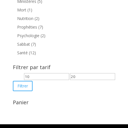
5
Ministères
5
produits
1
Mort
1
produit
2
Nutrition
2
produits
7
Prophéties
7
produits
2
Psychologie
2
produits
7
Sabbat
7
produits
12
Santé
12
produits
Filtrer par tarif
Prix
Prix
min
max
Filtrer
Panier