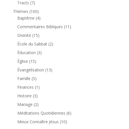
produits
7
Tracts
7
produits
100
Thèmes
100
produits
4
Baptême
4
produits
11
Commentaires Bibliques
11
produits
15
Divinité
15
produits
2
École du Sabbat
2
produits
3
Éducation
3
produits
15
Église
15
produits
13
Évangélisation
13
produits
5
Famille
5
produits
1
Finances
1
produit
3
Histoire
3
produits
2
Mariage
2
produits
6
Méditations Quotidiennes
6
produits
10
Mieux Connaître Jésus
10
produits