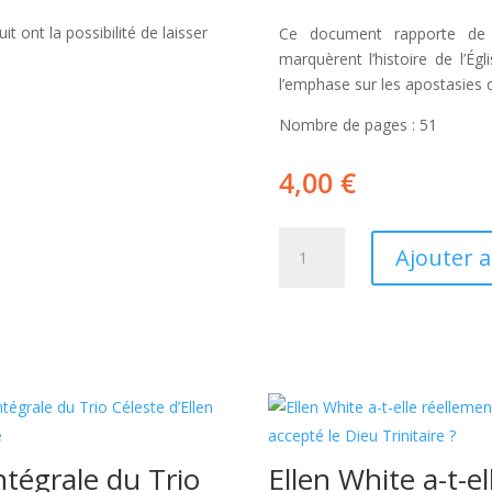
t ont la possibilité de laisser
Ce document rapporte de 
marquèrent l’histoire de l’Ég
l’emphase sur les apostasies q
Nombre de pages : 51
4,00
€
quantité
Ajouter 
de
Frise
Chronologique
de
l'Histoire
de
l'Église
Adventiste
-
ntégrale du Trio
Ellen White a-t-el
Version